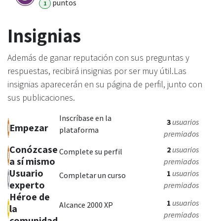
punto
s
1
Insignias
Además de ganar reputación con sus preguntas y
respuestas, recibirá insignias por ser muy útil.
Las
insignias aparecerán en su página de perfil, junto con
sus publicaciones.
Inscríbase en la
3
usuarios
Empezar
plataforma
premiados
Conózcase
2
usuarios
Complete su perfil
a sí mismo
premiados
Usuario
1
usuarios
Completar un curso
experto
premiados
Héroe de
1
usuarios
Alcance 2000 XP
la
premiados
comunidad