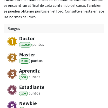
se encuentran al final de cada contenido del curso. También
se pueden obtener puntos en el foro. Consulte en este enlace
las normas del foro.
Rangos
Doctor
punto
s
10.000
Master
punto
s
2.000
Aprendiz
punto
s
500
Estudiante
punto
s
100
Newbie