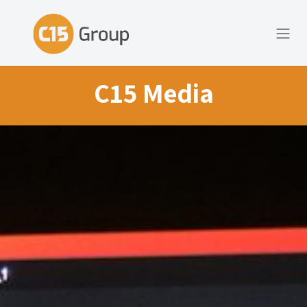
Ir al contenido
C15 Media